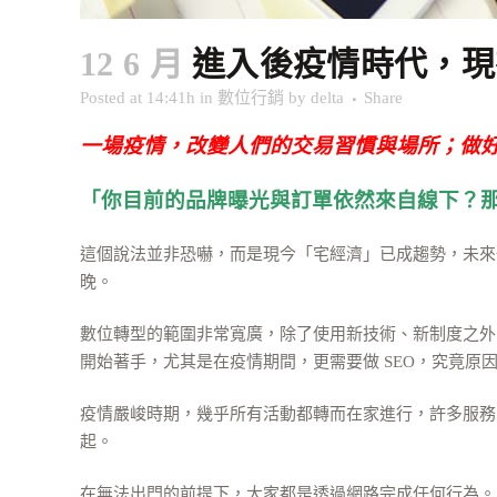
12 6 月
進入後疫情時代，現在
Posted at 14:41h
in
數位行銷
by
delta
Share
一場疫情，改變人們的交易習慣與場所；做
「你目前的品牌曝光與訂單依然來自線下？
這個說法並非恐嚇，而是現今「宅經濟」已成趨勢，未來
晚。
數位轉型的範圍非常寬廣，除了使用新技術、新制度之外，
開始著手，尤其是在疫情期間，更需要做 SEO，究竟原
疫情嚴峻時期，幾乎所有活動都轉而在家進行，許多服務、技術
起。
在無法出門的前提下，大家都是透過網路完成任何行為。