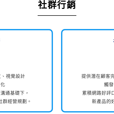
社群行銷
營
）撰文、視覺設計
提供潛在顧客
優化
觸發
效溝通基礎下，
累積網路好評
社群經營規劃。
新產品的