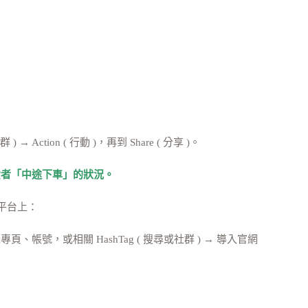
尋或社群 ) → Action ( 行動 )，再到 Share ( 分享 )。
費者「中途下車」的狀況。
個平台上：
尋該粉絲專頁、帳號，或相關 HashTag ( 搜尋或社群 ) → 導入官網