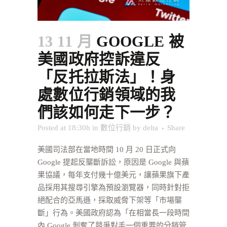
13 11 月
GOOGLE 被
美國政府控訴違反
「反托拉斯法」！身
處數位行銷領域的我
們該如何走下一步？
Posted at 18:30h
in
數位行銷
by
delta
Share
美國司法部在當地時間 10 月 20 日正式向
Google 提起反壟斷訴訟，原因是 Google 與蘋
果協議，每年支付幾十億美元，讓蘋果旗下產
品採用其搜尋引擎為預設瀏覽器，同時針對拒
絕配合的亞馬遜，採取威脅下架等「市場壟
斷」行為。美國政府認為「在相當長一段時間
內 Google 剝奪了競爭對手一個重要的分銷管