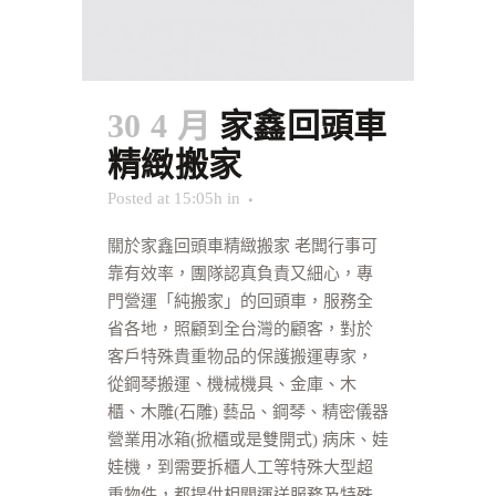
30 4 月
家鑫回頭車
精緻搬家
Posted at 15:05h
in
關於家鑫回頭車精緻搬家 老闆行事可
靠有效率，團隊認真負責又細心，專
門營運「純搬家」的回頭車，服務全
省各地，照顧到全台灣的顧客，對於
客戶特殊貴重物品的保護搬運專家，
從鋼琴搬運、機械機具、金庫、木
櫃、木雕(石雕) 藝品、鋼琴、精密儀器
營業用冰箱(掀櫃或是雙開式) 病床、娃
娃機，到需要拆櫃人工等特殊大型超
重物件，都提供相關運送服務及特殊