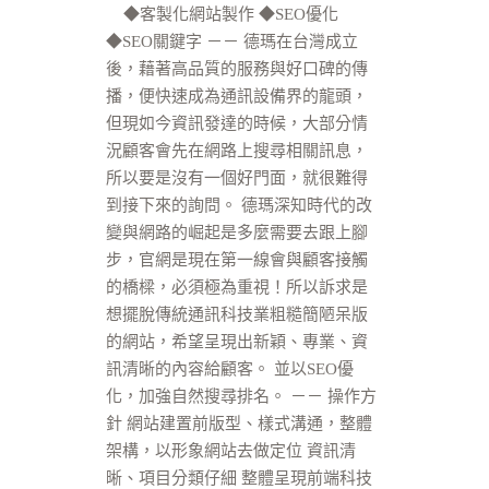
◆客製化網站製作 ◆SEO優化
◆SEO關鍵字 －－ 德瑪在台灣成立
後，藉著高品質的服務與好口碑的傳
播，便快速成為通訊設備界的龍頭，
但現如今資訊發達的時候，大部分情
況顧客會先在網路上搜尋相關訊息，
所以要是沒有一個好門面，就很難得
到接下來的詢問。 德瑪深知時代的改
變與網路的崛起是多麼需要去跟上腳
步，官網是現在第一線會與顧客接觸
的橋樑，必須極為重視！所以訴求是
想擺脫傳統通訊科技業粗糙簡陋呆版
的網站，希望呈現出新穎、專業、資
訊清晰的內容給顧客。 並以SEO優
化，加強自然搜尋排名。 －－ 操作方
針 網站建置前版型、樣式溝通，整體
架構，以形象網站去做定位 資訊清
晰、項目分類仔細 整體呈現前端科技