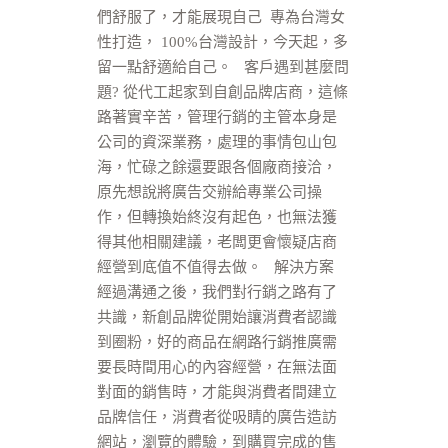
們舒服了，才能展現自己 專為台灣女
性打造， 100%台灣設計，今天起，多
留一點舒適給自己。 客戶遇到甚麼問
題? 從代工起家到自創品牌店商，這條
路著實辛苦，管理行銷的主管本身是
公司的資深業務，處理的事情包山包
海，忙碌之餘還要跟各個廠商接洽，
原先想說將廣告交辦給專業公司操
作，但轉換始終沒有起色，也無法獲
得其他相關建議，老闆更會懷疑店商
經營到底值不值得去做。 解決方案
經過溝通之後，我們對行銷之路有了
共識，新創品牌從開始讓消費者認識
到圈粉，好的商品在網路行銷推廣需
要長時間用心的內容經營，在無法面
對面的銷售時，才能與消費者間建立
品牌信任，消費者從吸睛的廣告造訪
網站，瀏覽的體驗，到購買完成的售