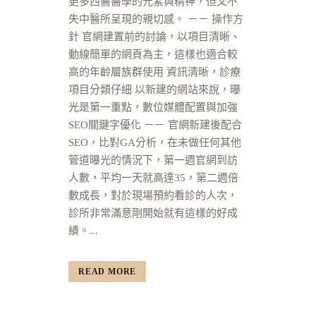
更多西醫醫學的元素與精神，但又不
失中醫所呈現的親切感。 －－ 操作方
針 官網建置前的討論，以項目清晰、
動線簡單的網頁為主，這樣也適合較
高的年齡層族群使用 資訊清晰，診療
項目分類仔細 以新建的網站來說，曝
光是第一重點，數位媒體配置與加強
SEO關鍵字優化 －－ 官網新建後配合
SEO，比對GA分析，在未做任何其他
管道曝光的情況下，第一週官網到訪
人數，平均一天就高達35，第二週倍
數成長，對於現場預約看診的人次，
診所非常滿意剛開始就有這樣的好成
績。...
READ MORE