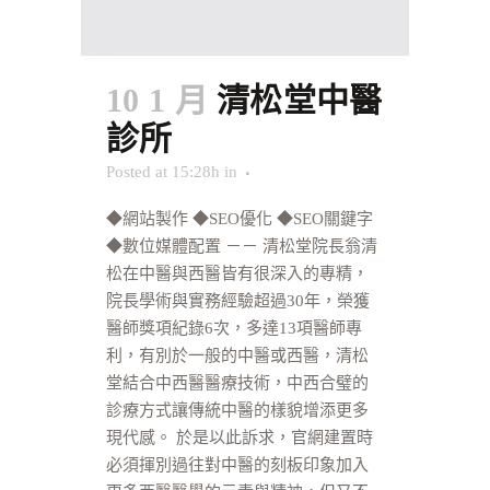
10 1 月
清松堂中醫
診所
Posted at 15:28h
in
◆網站製作 ◆SEO優化 ◆SEO關鍵字
◆數位媒體配置 －－ 清松堂院長翁清
松在中醫與西醫皆有很深入的專精，
院長學術與實務經驗超過30年，榮獲
醫師獎項紀錄6次，多達13項醫師專
利，有別於一般的中醫或西醫，清松
堂結合中西醫醫療技術，中西合璧的
診療方式讓傳統中醫的樣貌增添更多
現代感。 於是以此訴求，官網建置時
必須揮別過往對中醫的刻板印象加入