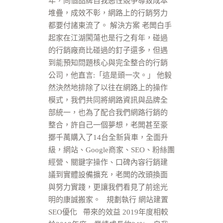
年，同個品牌自我惡性競爭導致成本
堆疊，成效不彰，網路上的行銷努力
都要付諸東流了。 解決方案 老闆白手
起家在江湖闖蕩也是行之有年，碰過
的行銷廠商比碰過的釘子還多，但遇
到能預知問題核心與完全整合的行銷
公司，他直言:「這是頭一次。」 他毅
然決然地排除了以往在網路上的操作
模式，我們共同將網路資訊與品牌全
部統一，也為了配合我們網路行銷的
整合，許自己一個夢想，老闆甚至豪
擲千萬購入了14台全新貨車，全面升
級，網站、Google商家、SEO、粉絲團
經營、關鍵字操作、口碑內容行銷建
議到實體設備擴充，老闆的改頭換面
與努力實踐，更讓我們看見了前途光
明的康誠搬家。 規劃執行 網站建置
SEO優化 帶來的效益 2019年度相較