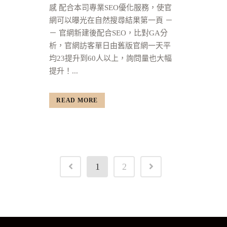
感 配合本司專業SEO優化服務，使官
網可以曝光在自然搜尋結果第一頁 －
－ 官網新建後配合SEO，比對GA分
析，官網訪客單日由舊版官網一天平
均23提升到60人以上，詢問量也大幅
提升！...
READ MORE
1
2