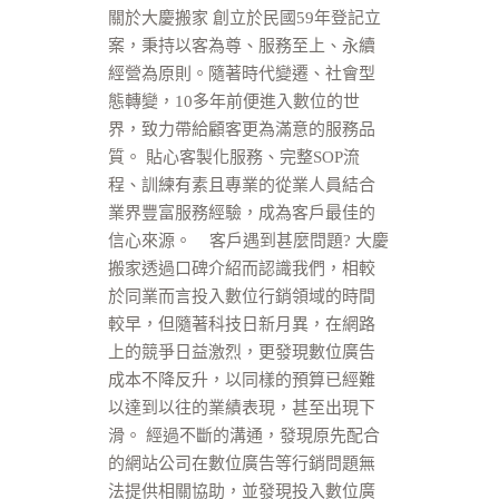
關於大慶搬家 創立於民國59年登記立
案，秉持以客為尊、服務至上、永續
經營為原則。隨著時代變遷、社會型
態轉變，10多年前便進入數位的世
界，致力帶給顧客更為滿意的服務品
質。 貼心客製化服務、完整SOP流
程、訓練有素且專業的從業人員結合
業界豐富服務經驗，成為客戶最佳的
信心來源。 客戶遇到甚麼問題? 大慶
搬家透過口碑介紹而認識我們，相較
於同業而言投入數位行銷領域的時間
較早，但隨著科技日新月異，在網路
上的競爭日益激烈，更發現數位廣告
成本不降反升，以同樣的預算已經難
以達到以往的業績表現，甚至出現下
滑。 經過不斷的溝通，發現原先配合
的網站公司在數位廣告等行銷問題無
法提供相關協助，並發現投入數位廣