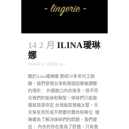
14 2 月
ILINA璦琳
娜
Posted at 13:26h
in
關於iLina璦琳娜 歷經30多年代工經
驗，我們發現台灣有兩個迫需被調整
的情形： 外國進口內衣很多，但不符
合我們的氣候和胸型，姊妹們只能碰
運氣找尋命定 台灣版型普遍太緊，天
天穿反而形成不想要的贅肉和移位 璦
琳娜為了解決姊妹們的問題，我們提
出： 內衣的存在是為了舒適，只有我