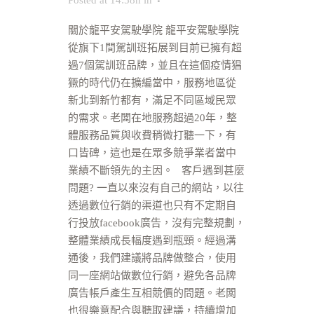
Posted at 14:58h
in
關於龍平安駕駛學院 龍平安駕駛學院
從旗下1間駕訓班拓展到目前已擁有超
過7個駕訓班品牌，並且在這個疫情猖
獗的時代仍在擴編當中，服務地區從
新北到新竹都有，滿足不同區域民眾
的需求。老闆在地服務超過20年，整
體服務品質與收費稍微打聽一下，有
口皆碑，這也是在眾多競爭業者當中
業績不斷領先的主因。 客戶遇到甚麼
問題? 一直以來沒有自己的網站，以往
透過數位行銷的渠道也只有不定期自
行投放facebook廣告，沒有完整規劃，
整體業績成長幅度遇到瓶頸。經過溝
通後，我們建議將品牌做整合，使用
同一座網站做數位行銷，避免各品牌
廣告帳戶產生互相競價的問題。老闆
也很樂意配合與聽取建議，持續增加