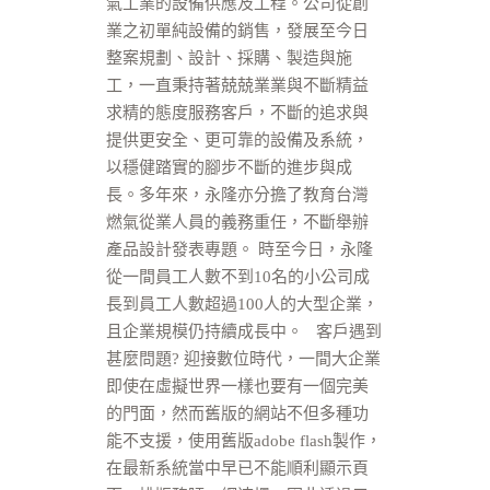
氣工業的設備供應及工程。公司從創
業之初單純設備的銷售，發展至今日
整案規劃、設計、採購、製造與施
工，一直秉持著兢兢業業與不斷精益
求精的態度服務客戶，不斷的追求與
提供更安全、更可靠的設備及系統，
以穩健踏實的腳步不斷的進步與成
長。多年來，永隆亦分擔了教育台灣
燃氣從業人員的義務重任，不斷舉辦
產品設計發表專題。 時至今日，永隆
從一間員工人數不到10名的小公司成
長到員工人數超過100人的大型企業，
且企業規模仍持續成長中。 客戶遇到
甚麼問題? 迎接數位時代，一間大企業
即使在虛擬世界一樣也要有一個完美
的門面，然而舊版的網站不但多種功
能不支援，使用舊版adobe flash製作，
在最新系統當中早已不能順利顯示頁