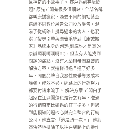
且神奇的小故事了。 客戶遇到甚麼問
題? 原先老闆有很多個網站，全部名稱
都叫康誠搬家，過去不同的網站甚至
還給不同數位廣告公司投放廣告，混
淆了從網路上搜尋過來的客人，也混
淆了搜尋引擎與廣告系統對【康誠搬
家】品牌本身的判定(到底誰才是真的
康誠啊啊啊啊啊!!!)，但沒有人能找到
問題的痛點，沒有人給與老闆整套的
解決方案，就這樣得過且過了好多
年，同個品牌自我惡性競爭導致成本
堆疊，成效不彰，網路上的行銷努力
都要付諸東流了。 解決方案 老闆白手
起家在江湖闖蕩也是行之有年，碰過
的行銷廠商比碰過的釘子還多，但遇
到能預知問題核心與完全整合的行銷
公司，他直言:「這是頭一次。」 他毅
然決然地排除了以往在網路上的操作