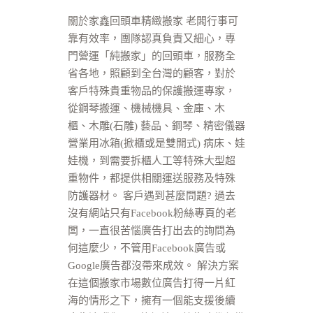
關於家鑫回頭車精緻搬家 老闆行事可
靠有效率，團隊認真負責又細心，專
門營運「純搬家」的回頭車，服務全
省各地，照顧到全台灣的顧客，對於
客戶特殊貴重物品的保護搬運專家，
從鋼琴搬運、機械機具、金庫、木
櫃、木雕(石雕) 藝品、鋼琴、精密儀器
營業用冰箱(掀櫃或是雙開式) 病床、娃
娃機，到需要拆櫃人工等特殊大型超
重物件，都提供相關運送服務及特殊
防護器材。 客戶遇到甚麼問題? 過去
沒有網站只有Facebook粉絲專頁的老
闆，一直很苦惱廣告打出去的詢問為
何這麼少，不管用Facebook廣告或
Google廣告都沒帶來成效。 解決方案
在這個搬家市場數位廣告打得一片紅
海的情形之下，擁有一個能支援後續