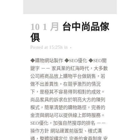
10 1 月
台中尚品傢
俱
Posted at 15:25h
in
◆購物網站製作 ◆SEO優化 ◆SEO關
鍵字 －－ 家具業的紅海時代，大多數
公司將商品放上購物平台做銷售，若
做不出差異性，在競爭激烈的情況
下，是極其不容易得到相對的成效。
尚品家具的訴求在於明亮大方的陳列
模式，簡單清楚的購物路徑，完善的
金流與網站可以提供線上即時服務。
SEO優化，加強自然搜尋的排名 －－
操作方針 網站建置前版型、樣式溝
通，整體架構定位 完善的會員制度 安