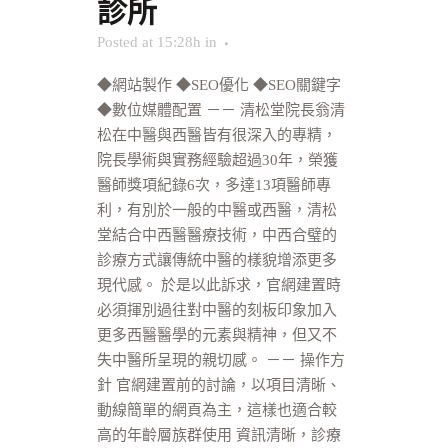
診所
Posted at 15:28h
in
◆網站製作 ◆SEO優化 ◆SEO關鍵字
◆數位媒體配置 －－ 清松堂院長翁清
松在中醫與西醫皆有很深入的專精，
院長學術與實務經驗超過30年，榮獲
醫師獎項紀錄6次，多達13項醫師專
利，有別於一般的中醫或西醫，清松
堂結合中西醫醫療技術，中西合璧的
診療方式讓傳統中醫的樣貌增添更多
現代感。 於是以此訴求，官網建置時
必須揮別過往對中醫的刻板印象加入
更多西醫醫學的元素與精神，但又不
失中醫所呈現的親切感。 －－ 操作方
針 官網建置前的討論，以項目清晰、
動線簡單的網頁為主，這樣也適合較
高的年齡層族群使用 資訊清晰，診療