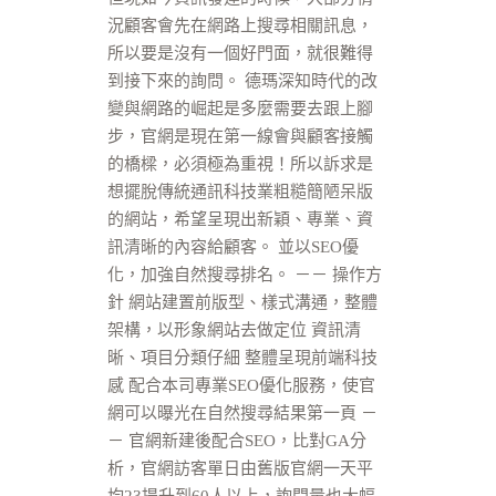
況顧客會先在網路上搜尋相關訊息，
所以要是沒有一個好門面，就很難得
到接下來的詢問。 德瑪深知時代的改
變與網路的崛起是多麼需要去跟上腳
步，官網是現在第一線會與顧客接觸
的橋樑，必須極為重視！所以訴求是
想擺脫傳統通訊科技業粗糙簡陋呆版
的網站，希望呈現出新穎、專業、資
訊清晰的內容給顧客。 並以SEO優
化，加強自然搜尋排名。 －－ 操作方
針 網站建置前版型、樣式溝通，整體
架構，以形象網站去做定位 資訊清
晰、項目分類仔細 整體呈現前端科技
感 配合本司專業SEO優化服務，使官
網可以曝光在自然搜尋結果第一頁 －
－ 官網新建後配合SEO，比對GA分
析，官網訪客單日由舊版官網一天平