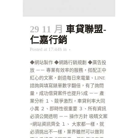
29 11 月
車貸聯盟-
仁嘉行銷
Posted at 17:44h
in
◆網站製作 ◆網路行銷規劃 ◆廣告投
放 －－ 專業有效率的服務，搭配正中
紅心的文案，創造每日來電量、LINE
諮詢與填寫錶單數字翻倍，有了詢問
量，成功借貸案件也提升5成 －－ 產
業分析 １、競爭激烈，車貸利率大同
小異 ２、即時性很重要 ３、所有資訊
必須公開透明 －－ 操作方針 吸睛文案
+網站資訊齊全 １、 大家都一樣，就
必須挑出不一樣，業界雖然可以做到