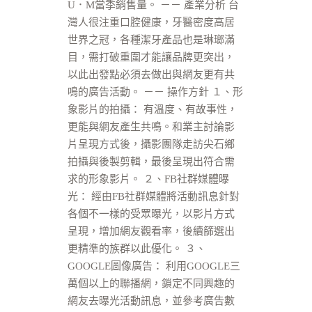
U．M當季銷售量。 －－ 產業分析 台
灣人很注重口腔健康，牙醫密度高居
世界之冠，各種潔牙產品也是琳瑯滿
目，需打破重圍才能讓品牌更突出，
以此出發點必須去做出與網友更有共
鳴的廣告活動。 －－ 操作方針 １、形
象影片的拍攝： 有溫度、有故事性，
更能與網友產生共鳴。和業主討論影
片呈現方式後，攝影團隊走訪尖石鄉
拍攝與後製剪輯，最後呈現出符合需
求的形象影片。 ２、FB社群媒體曝
光： 經由FB社群媒體將活動訊息針對
各個不一樣的受眾曝光，以影片方式
呈現，增加網友觀看率，後續篩選出
更精準的族群以此優化。 ３、
GOOGLE圖像廣告： 利用GOOGLE三
萬個以上的聯播網，鎖定不同興趣的
網友去曝光活動訊息，並參考廣告數